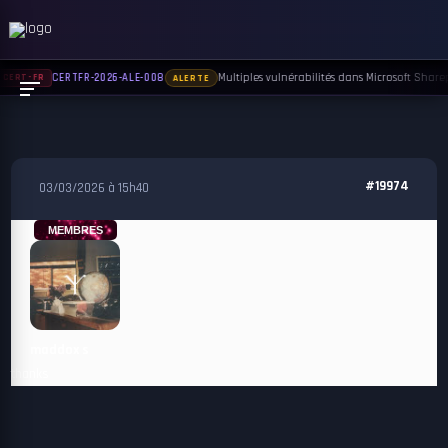
Multiples vulnérabilités dans Microsoft Sharepo
CERTFR-2026-ALE-008
CERT-FR
ALERTE
#19974
03/03/2026 à 15h40
MEMBRES
maddox s
thanks