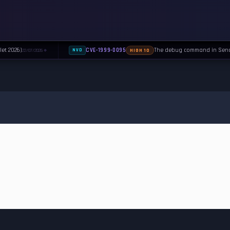
let 2026)
The debug command in Sendma
CVE-1999-0095
22/07/2026
NVD
HIGH 10
◆