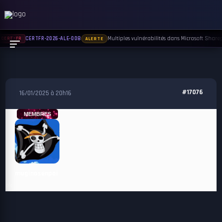
Multiples vulnérabilités dans Microsoft Sharepo
CERTFR-2026-ALE-008
CERT-FR
ALERTE
#17076
16/01/2025 à 20h16
MEMBRES
muginosenpai
ok