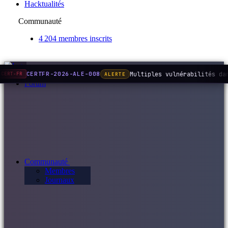
Hacktualités
Communauté
4 204 membres inscrits
Multiples vulnérabilités da
CERTFR-2026-ALE-008
ALERTE
CERT-FR
Forum
Communauté
Membres
Journaux