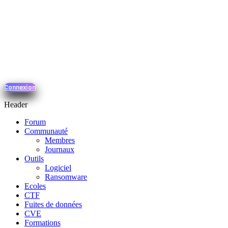
Connexion
Header
Forum
Communauté
Membres
Journaux
Outils
Logiciel
Ransomware
Ecoles
CTF
Fuites de données
CVE
Formations