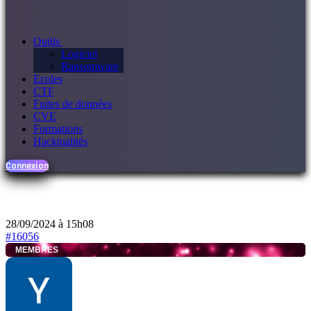
Outils
Logiciel
Ransomware
Ecoles
CTF
Fuites de données
CVE
Formations
Hacktualités
Connexion
28/09/2024 à 15h08
#16056
MEMBRES