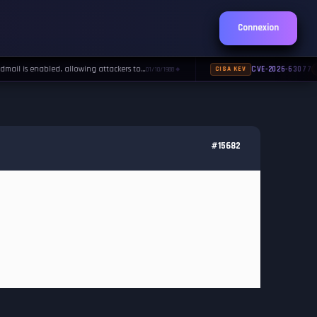
Connexion
il is enabled, allowing attackers to…
CVE-2026-63077
01/10/1988
CISA KEV
◆
#15682