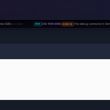
let 2026)
The debug command in Sendma
CVE-1999-0095
22/07/2026
NVD
HIGH 10
◆