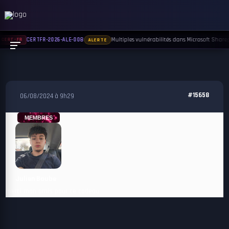
Multiples vulnérabilités dans Microsoft Sharepo
CERTFR-2026-ALE-008
CERT-FR
ALERTE
#15658
06/08/2024 à 9h29
MEMBRES
Julien Boube
merci mon amis pour ce cadeau