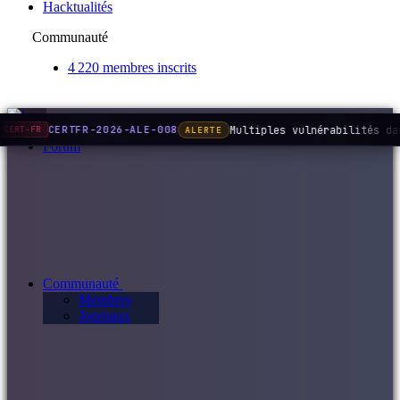
Hacktualités
Communauté
4 220 membres inscrits
Multiples vulnérabilités da
CERTFR-2026-ALE-008
ALERTE
CERT-FR
Forum
Communauté
Membres
Journaux