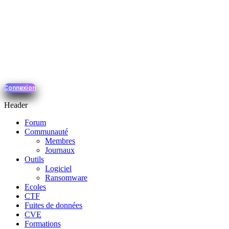
Connexion
Header
Forum
Communauté
Membres
Journaux
Outils
Logiciel
Ransomware
Ecoles
CTF
Fuites de données
CVE
Formations