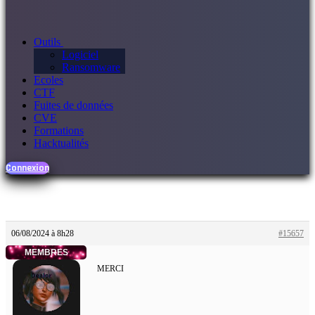
Outils
Logiciel
Ransomware
Ecoles
CTF
Fuites de données
CVE
Formations
Hacktualités
Connexion
06/08/2024 à 8h28
#15657
MEMBRES
MERCI