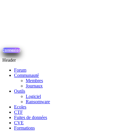
Connexion
Header
Forum
Communauté
Membres
Journaux
Outils
Logiciel
Ransomware
Ecoles
CTF
Fuites de données
CVE
Formations