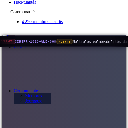
Hacktualités
Communauté
4 220 membres inscrits
Multiples vulnérabilités da
CERTFR-2026-ALE-008
ALERTE
CERT-FR
Forum
Communauté
Membres
Journaux