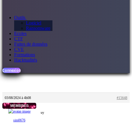
Outils
Logiciel
Ransomware
Ecoles
CTF
Fuites de données
CVE
Formations
Hacktualités
Connexion
03/08/2024 à 4h08
#15648
MEMBRES
uy
sim0676