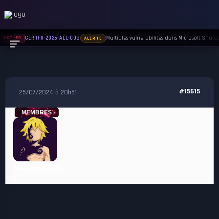
Multiples vulnérabilités dans Microsoft Sharepo
CERTFR-2026-ALE-008
CERT-FR
ALERTE
#15615
25/07/2024 à 20h51
MEMBRES
WassGames Lrb
cool