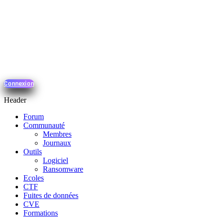
Connexion
Header
Forum
Communauté
Membres
Journaux
Outils
Logiciel
Ransomware
Ecoles
CTF
Fuites de données
CVE
Formations