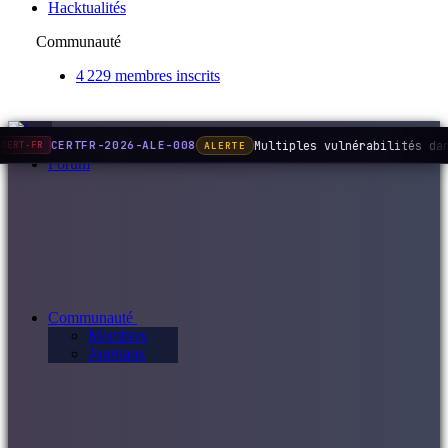
Hacktualités
Communauté
4 229 membres inscrits
Multiples vulnérabilités da
CERTFR-2026-ALE-008
ALERTE
CERT-FR
Forum
Communauté
Membres
Journaux