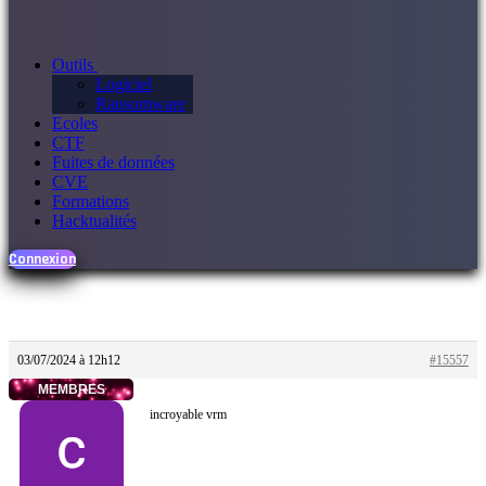
Outils
Logiciel
Ransomware
Ecoles
CTF
Fuites de données
CVE
Formations
Hacktualités
Connexion
03/07/2024 à 12h12
#15557
MEMBRES
incroyable vrm