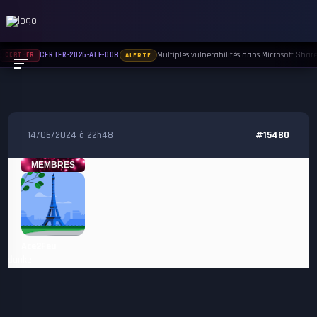
Multiples vulnérabilités dans Microsoft Sharep
CERTFR-2026-ALE-008
CERT-FR
ALERTE
14/06/2024 à 22h48
#15480
MEMBRES
Ace2Feu
danke