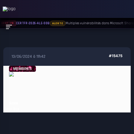
Multiples vulnérabilités dans Microsoft Sharep
CERTFR-2026-ALE-008
CERT-FR
ALERTE
#15475
13/06/2024 à 11h42
MEMBRES
Snxw
Merci bcp _