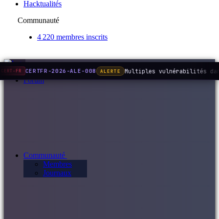
Hacktualités
Communauté
4 220 membres inscrits
Multiples vulnérabilités da
CERTFR-2026-ALE-008
ALERTE
CERT-FR
Forum
Communauté
Membres
Journaux