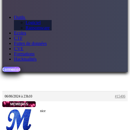
Outils
Logiciel
Ransomware
Ecoles
CTF
Fuites de données
CVE
Formations
Hacktualités
Connexion
06/06/2024 à 23h10
#15406
MEMBRES
nice