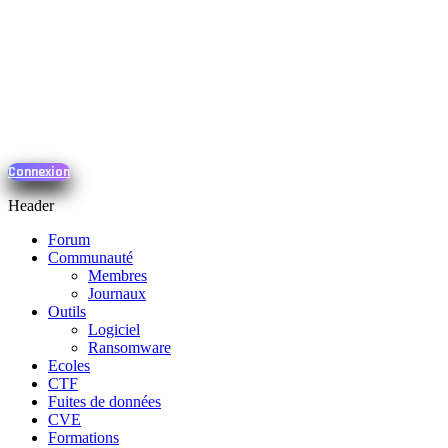
Connexion
Header
Forum
Communauté
Membres
Journaux
Outils
Logiciel
Ransomware
Ecoles
CTF
Fuites de données
CVE
Formations