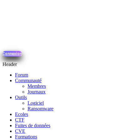
Connexion
Header
Forum
Communauté
Membres
Journaux
Outils
Logiciel
Ransomware
Ecoles
CTF
Fuites de données
CVE
Formations