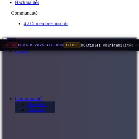
Hacktualités
Communauté
4 215 membres inscrits
Multiples vulnérabilités d
CERTFR-2026-ALE-008
ALERTE
CERT-FR
Forum
Communauté
Membres
Journaux