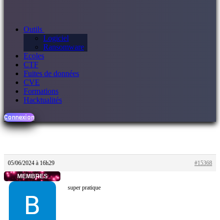
Outils
Logiciel
Ransomware
Ecoles
CTF
Fuites de données
CVE
Formations
Hacktualités
Connexion
05/06/2024 à 16h29
#15368
MEMBRES
super pratique