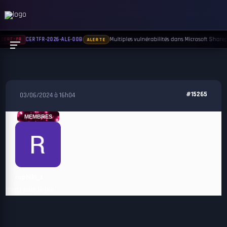
Multiples vulnérabilités dans Microsoft Sharepo
CERTFR-2026-ALE-008
CERT-FR
ALERTE
#15265
03/06/2024 à 16h04
MEMBRES
raphiki_z
merci pour le jeu