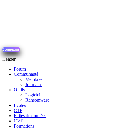
Connexion
Header
Forum
Communauté
Membres
Journaux
Outils
Logiciel
Ransomware
Ecoles
CTF
Fuites de données
CVE
Formations