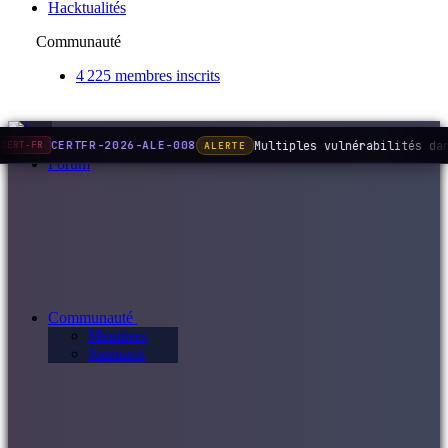
Hacktualités
Communauté
4 225 membres inscrits
Multiples vulnérabilités da
CERTFR-2026-ALE-008
ALERTE
CERT-FR
Forum
Communauté
Membres
Journaux