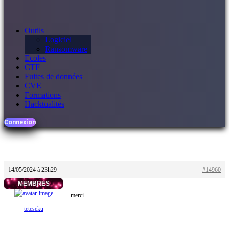
Outils
Logiciel
Ransomware
Ecoles
CTF
Fuites de données
CVE
Formations
Hacktualités
Connexion
14/05/2024 à 23h29
#14960
MEMBRES
merci
teteseku