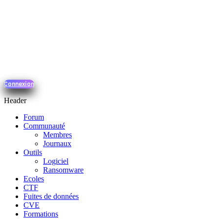
Connexion
Header
Forum
Communauté
Membres
Journaux
Outils
Logiciel
Ransomware
Ecoles
CTF
Fuites de données
CVE
Formations