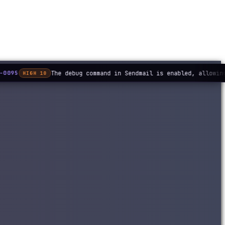
The debug command in Sendmail is enabled, allowing
-0095
HIGH 10