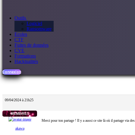
Outils
Logiciel
Ransomware
Ecoles
CTF
Fuites de données
CVE
Formations
Hacktualités
Connexion
09/04/2024 à 21h25
MEMBRES
Merci pour ton partage ! Il y a aussi ce site là où il partage via de
akawa