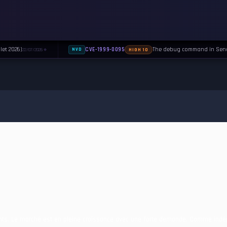
let 2026)
The debug command in Sendma
CVE-1999-0095
22/07/2026
NVD
HIGH 10
◆
ants. Le marché est en pleine croissance avec une forte demande. Comme indé