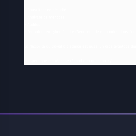
– Consultant en sécurité.
– Analyste de menaces.
– Auditeur.
– Formateur en cybersécurité (Beaucoup de demandes dans l’édu
La flexibilité du travail à distance est aussi un gros avantage d
J’espère que ma réponse répond à ta question. 🙂