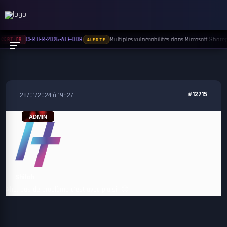
Multiples vulnérabilités dans Microsoft Sharepo
CERTFR-2026-ALE-008
CERT-FR
ALERTE
#12715
28/01/2024 à 19h27
ADMIN
Shiloh
Aha, pas de problème c’est avec plaisir 🙂