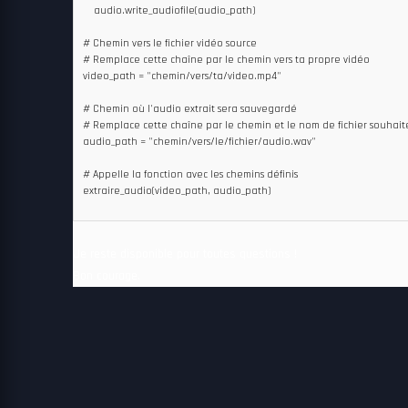
    audio.write_audiofile(audio_path)

# Chemin vers le fichier vidéo source

# Remplace cette chaîne par le chemin vers ta propre vidéo

video_path = "chemin/vers/ta/video.mp4"

# Chemin où l'audio extrait sera sauvegardé

# Remplace cette chaîne par le chemin et le nom de fichier souhaités
audio_path = "chemin/vers/le/fichier/audio.wav"

# Appelle la fonction avec les chemins définis

extraire_audio(video_path, audio_path)

Je reste disponible pour toutes questions !
Bon courage.