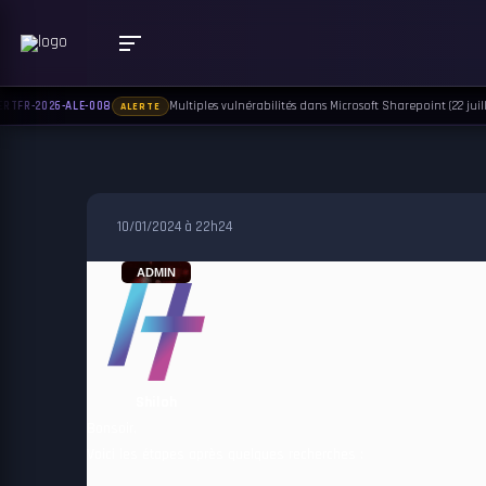
Multiples vulnérabilités dans Microsoft Sharepoint (22 juill
RTFR-2026-ALE-008
ALERTE
10/01/2024 à 22h24
ADMIN
Shiloh
Bonsoir,
Voici les étapes après quelques recherches :