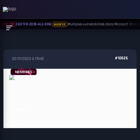
Multiples vulnérabilités dans Microsoft Sharepo
CERTFR-2026-ALE-008
CERT-FR
ALERTE
#10626
02/11/2023 à 17h42
MEMBRES
Lmbb2003
D’accord je comprend. Pas non plus possible de craquer le mot de passe
j’imagine?