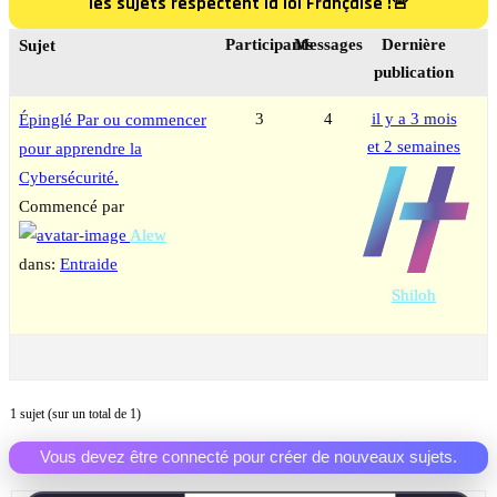
les sujets respectent la loi Française !🚨
Participants
Messages
Dernière
Sujet
publication
3
4
il y a 3 mois
Épinglé
Par ou commencer
et 2 semaines
pour apprendre la
Cybersécurité.
Commencé par
Alew
dans:
Entraide
Shiloh
1 sujet (sur un total de 1)
Vous devez être connecté pour créer de nouveaux sujets.