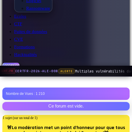
Logiciel
Fuites de données
Ransomware
CVE
Ecoles
Formations
CTF
Hacktualités
Fuites de données
CVE
Communauté
Formations
4 204 membres inscrits
Hacktualités
Connexion
Multiples vulnérabilités da
CERTFR-2026-ALE-008
ALERTE
CERT-FR
Nombre de Vues :
1 210
Ce forum est vide.
1 sujet (sur un total de 1)
🚨La modération met un point d'honneur pour que tous